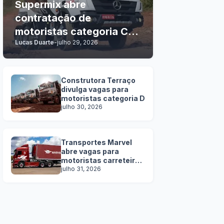
Supermix abre
contratação de
motoristas categoria C, D
Lucas Duarte
-
julho 29, 2026
e E
Construtora Terraço
divulga vagas para
motoristas categoria D
julho 30, 2026
Transportes Marvel
abre vagas para
motoristas carreteiros
SEM EXPERIÊNCIA
julho 31, 2026