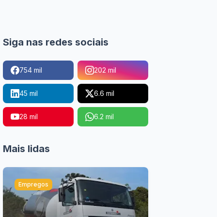
Siga nas redes sociais
754 mil
202 mil
45 mil
6.6 mil
28 mil
6.2 mil
Mais lidas
Empregos