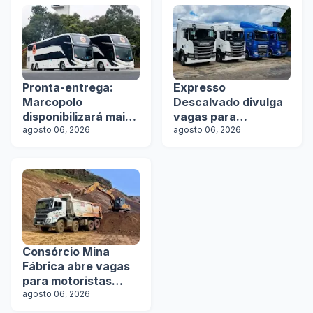
Pronta-entrega:
Expresso
Marcopolo
Descalvado divulga
disponibilizará mais
vagas para
de 100 ônibus para
agosto 06, 2026
motoristas
agosto 06, 2026
aquisição imediata
na Lat.Bus 2026
Consórcio Mina
Fábrica abre vagas
para motoristas
categoria D
agosto 06, 2026