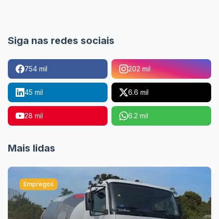
Siga nas redes sociais
754 mil
202 mil
45 mil
6.6 mil
28 mil
6.2 mil
Mais lidas
Empregos