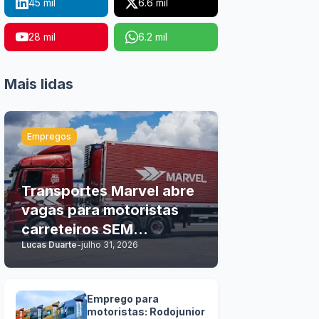
45 mil
6.6 mil
28 mil
6.2 mil
Mais lidas
Empregos
Transportes Marvel abre
vagas para motoristas
carreteiros SEM
Lucas Duarte
-
julho 31, 2026
EXPERIÊNCIA
Emprego para
motoristas: Rodojunior