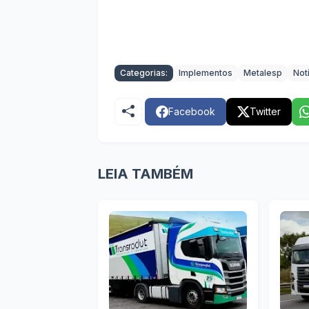
Categorias:
Implementos
Metalesp
Not
Facebook
Twitter
LEIA TAMBÉM