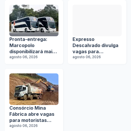
Pronta-entrega:
Expresso
Marcopolo
Descalvado divulga
disponibilizará mais
vagas para
de 100 ônibus para
agosto 06, 2026
motoristas
agosto 06, 2026
aquisição imediata
na Lat.Bus 2026
Consórcio Mina
Fábrica abre vagas
para motoristas
categoria D
agosto 06, 2026