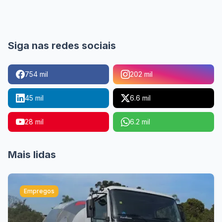
Siga nas redes sociais
754 mil
202 mil
45 mil
6.6 mil
28 mil
6.2 mil
Mais lidas
Empregos