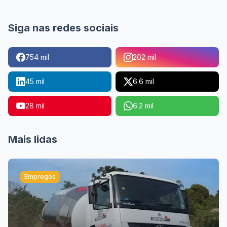
Siga nas redes sociais
754 mil
202 mil
45 mil
6.6 mil
28 mil
6.2 mil
Mais lidas
Empregos