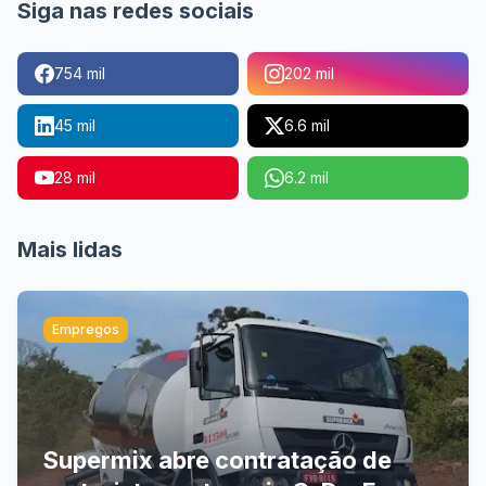
Siga nas redes sociais
754 mil
202 mil
45 mil
6.6 mil
28 mil
6.2 mil
Mais lidas
Empregos
Supermix abre contratação de