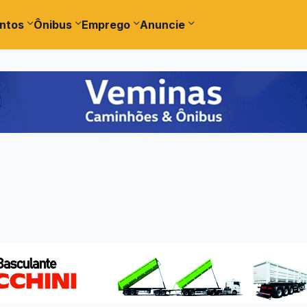
ntos
Ônibus
Emprego
Anuncie