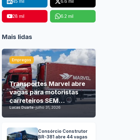
45 mil
6.6 mil
28 mil
6.2 mil
Mais lidas
Empregos
Transportes Marvel abre
vagas para motoristas
carreteiros SEM
Lucas Duarte
-
julho 31, 2026
EXPERIÊNCIA
Consórcio Construtor
BR-381 abre 44 vagas