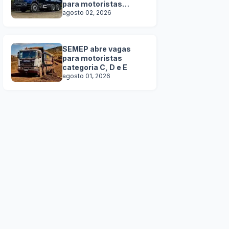
para motoristas
categoria C, D e E
agosto 02, 2026
SEMEP abre vagas
para motoristas
categoria C, D e E
agosto 01, 2026