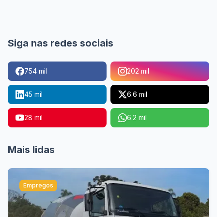
Siga nas redes sociais
754 mil
202 mil
45 mil
6.6 mil
28 mil
6.2 mil
Mais lidas
Empregos