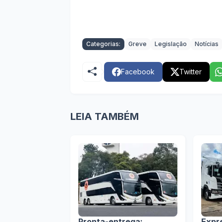
Categorias:
Greve
Legislação
Notícias
Facebook
Twitter
LEIA TAMBÉM
Pronta-entrega:
Expr