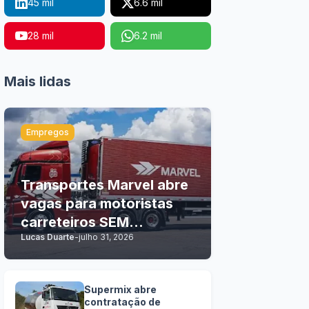
45 mil
6.6 mil
28 mil
6.2 mil
Mais lidas
Empregos
Transportes Marvel abre
vagas para motoristas
carreteiros SEM
Lucas Duarte
-
julho 31, 2026
EXPERIÊNCIA
Supermix abre
contratação de