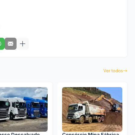
Ver todos
esso Descalvado
Consórcio Mina Fábrica