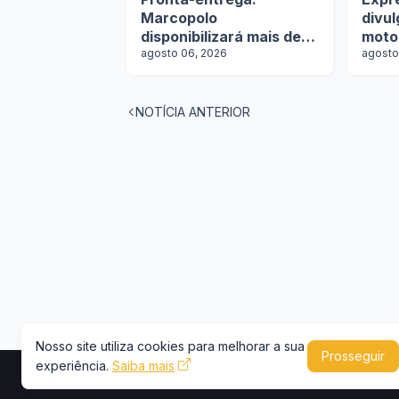
Marcopolo
divu
disponibilizará mais de
moto
100 ônibus para
agosto 06, 2026
agosto
aquisição imediata na
Lat.Bus 2026
NOTÍCIA ANTERIOR
Nosso site utiliza cookies para melhorar a sua
Prosseguir
experiência.
Saiba mais
Copyright © 2026 -
Portal Caminhões e Carre