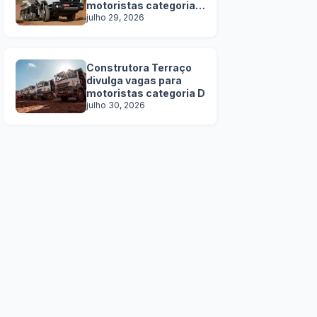
motoristas categoria
C, D e E
julho 29, 2026
Construtora Terraço
divulga vagas para
motoristas categoria D
julho 30, 2026