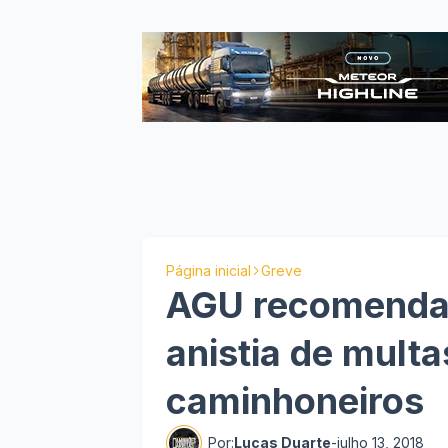
Página inicial
Greve
AGU recomendar
anistia de multa
caminhoneiros
Por:
Lucas Duarte
-
julho 13, 2018