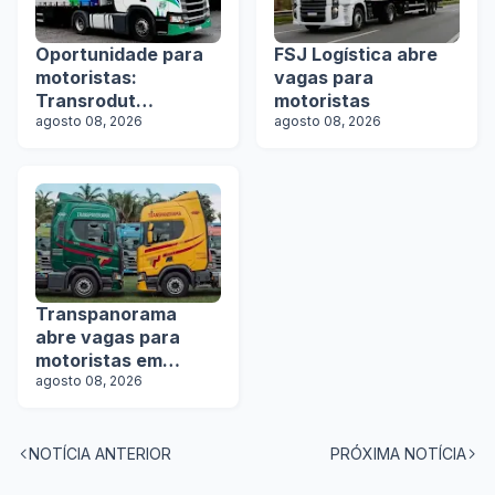
Oportunidade para
FSJ Logística abre
motoristas:
vagas para
Transrodut
motoristas
Transportes abre
agosto 08, 2026
agosto 08, 2026
vagas
Transpanorama
abre vagas para
motoristas em
operação com
agosto 08, 2026
tanques
NOTÍCIA ANTERIOR
PRÓXIMA NOTÍCIA