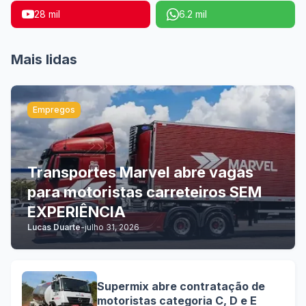
28 mil
6.2 mil
Mais lidas
Empregos
Transportes Marvel abre vagas
para motoristas carreteiros SEM
EXPERIÊNCIA
Lucas Duarte
-
julho 31, 2026
Supermix abre contratação de
motoristas categoria C, D e E