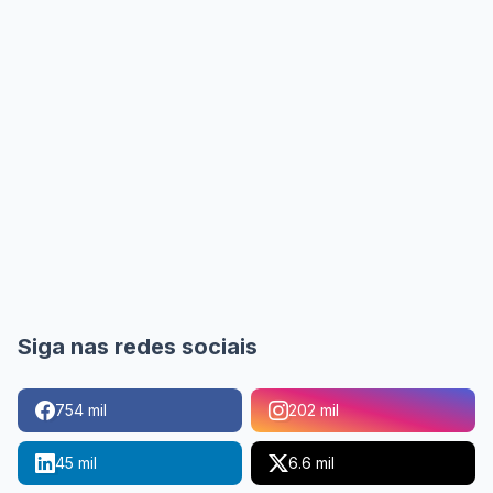
Siga nas redes sociais
754 mil
202 mil
45 mil
6.6 mil