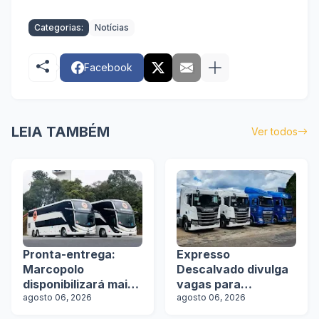
Categorias:
Notícias
Facebook
LEIA TAMBÉM
Ver todos
Pronta-entrega:
Expresso
Marcopolo
Descalvado divulga
disponibilizará mais
vagas para
de 100 ônibus para
agosto 06, 2026
motoristas
agosto 06, 2026
aquisição imediata