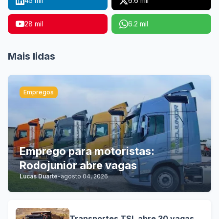
45 mil
6.6 mil
28 mil
6.2 mil
Mais lidas
Empregos
Emprego para motoristas:
Rodojunior abre vagas
Lucas Duarte
-
agosto 04, 2026
Transportes TSL abre 30 vagas