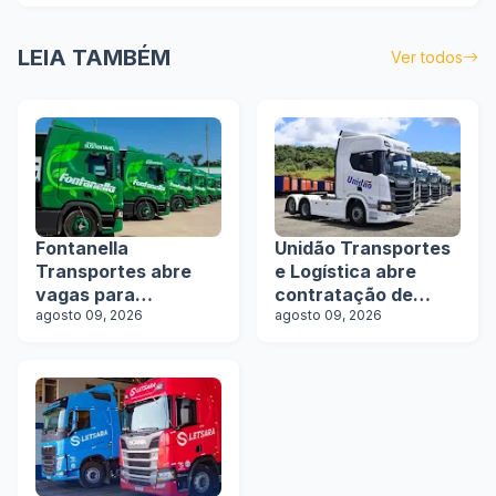
LEIA TAMBÉM
Ver todos
Fontanella
Unidão Transportes
Transportes abre
e Logística abre
vagas para
contratação de
motoristas de
agosto 09, 2026
motoristas com e
agosto 09, 2026
rodotrens e
sem experiência
manobristas