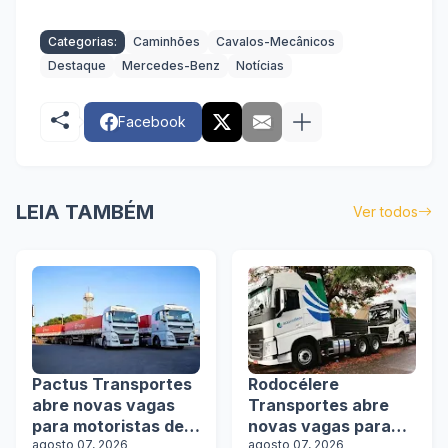
Categorias:
Caminhões
Cavalos-Mecânicos
Destaque
Mercedes-Benz
Notícias
Facebook
LEIA TAMBÉM
Ver todos
Pactus Transportes
Rodocélere
abre novas vagas
Transportes abre
para motoristas de
novas vagas para
rodotrens
agosto 07, 2026
motoristas
agosto 07, 2026