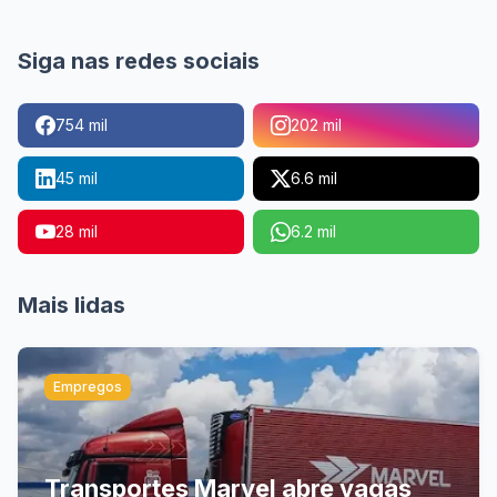
Siga nas redes sociais
754 mil
202 mil
45 mil
6.6 mil
28 mil
6.2 mil
Mais lidas
Empregos
Transportes Marvel abre vagas