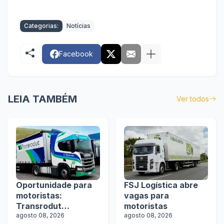
Categorias:
Notícias
Facebook
LEIA TAMBÉM
Ver todos
Oportunidade para
FSJ Logística abre
motoristas:
vagas para
Transrodut
motoristas
Transportes abre
agosto 08, 2026
agosto 08, 2026