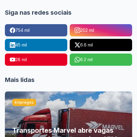
Siga nas redes sociais
754 mil
202 mil
45 mil
6.6 mil
28 mil
6.2 mil
Mais lidas
Empregos
Transportes Marvel abre vagas