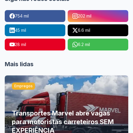
754 mil
202 mil
45 mil
6.6 mil
28 mil
6.2 mil
Mais lidas
Empregos
Transportes Marvel abre vagas
para motoristas carreteiros SEM
EXPERIÊNCIA