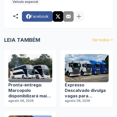
Veículo especial
Facebook
LEIA TAMBÉM
Ver todos
Pronta-entrega:
Expresso
Marcopolo
Descalvado divulga
disponibilizará mais
vagas para
de 100 ônibus para
agosto 06, 2026
motoristas
agosto 06, 2026
aquisição imediata
na Lat.Bus 2026