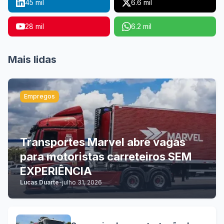
45 mil
6.6 mil
28 mil
6.2 mil
Mais lidas
Empregos
Transportes Marvel abre vagas
para motoristas carreteiros SEM
EXPERIÊNCIA
Lucas Duarte
-
julho 31, 2026