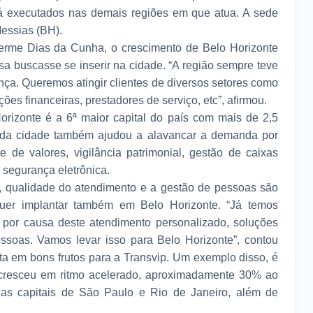
já executados nas demais regiões em que atua. A sede
Messias (BH).
herme Dias da Cunha, o crescimento de Belo Horizonte
a buscasse se inserir na cidade. “A região sempre teve
nça. Queremos atingir clientes de diversos setores como
ções financeiras, prestadores de serviço, etc”, afirmou.
izonte é a 6ª maior capital do país com mais de 2,5
o da cidade também ajudou a alavancar a demanda por
 de valores, vigilância patrimonial, gestão de caixas
 segurança eletrônica.
o, qualidade do atendimento e a gestão de pessoas são
uer implantar também em Belo Horizonte. “Já temos
por causa deste atendimento personalizado, soluções
soas. Vamos levar isso para Belo Horizonte”, contou
ta em bons frutos para a Transvip. Um exemplo disso, é
 cresceu em ritmo acelerado, aproximadamente 30% ao
nas capitais de São Paulo e Rio de Janeiro, além de