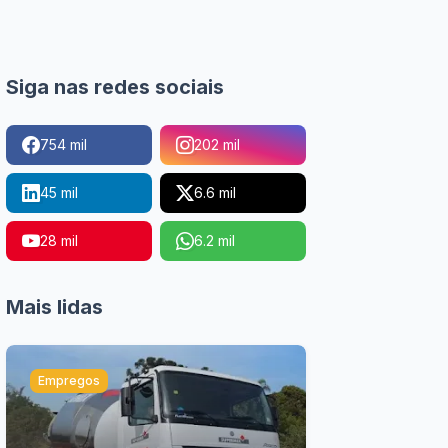
Siga nas redes sociais
754 mil
202 mil
45 mil
6.6 mil
28 mil
6.2 mil
Mais lidas
Empregos