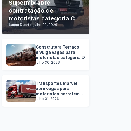
Supermix abre
contratação de
motoristas categoria C, D
Lucas Duarte
-
julho 29, 2026
e E
Construtora Terraço
divulga vagas para
motoristas categoria D
julho 30, 2026
Transportes Marvel
abre vagas para
motoristas carreteiros
SEM EXPERIÊNCIA
julho 31, 2026