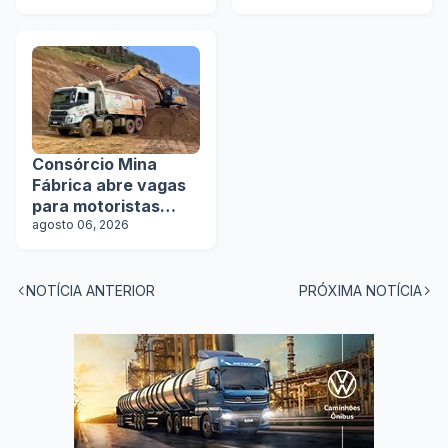
aquisição imediata
na Lat.Bus 2026
Consórcio Mina
Fábrica abre vagas
para motoristas
categoria D
agosto 06, 2026
NOTÍCIA ANTERIOR
PRÓXIMA NOTÍCIA