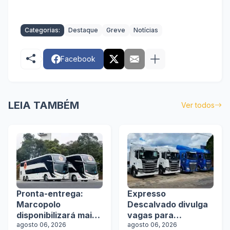
Categorias:
Destaque
Greve
Notícias
Facebook
LEIA TAMBÉM
Ver todos
Pronta-entrega:
Expresso
Marcopolo
Descalvado divulga
disponibilizará mais
vagas para
de 100 ônibus para
agosto 06, 2026
motoristas
agosto 06, 2026