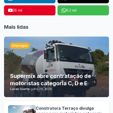
28 mil
6.2 mil
Mais lidas
Empregos
Supermix abre contratação de
motoristas categoria C, D e E
Lucas Duarte
-
julho 29, 2026
Construtora Terraço divulga