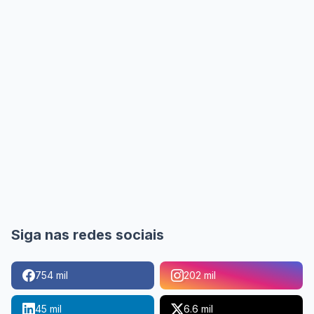
Siga nas redes sociais
754 mil
202 mil
45 mil
6.6 mil