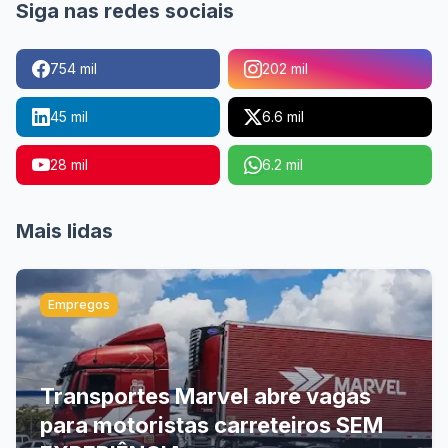
Siga nas redes sociais
754 mil
202 mil
45 mil
6.6 mil
28 mil
6.2 mil
Mais lidas
Empregos
Transportes Marvel abre vagas
para motoristas carreteiros SEM