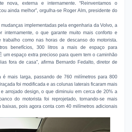
e nova, externa e internamente. “Reinventamos o
ficou ainda melhor”, orgulha-se Roger Alm, presidente do
s mudanças implementadas pela engenharia da Volvo, a
 internamente, o que garante muito mais conforto e
e trabalho como nas horas de descanso do motorista.
ros benefícios, 300 litros a mais de espaço para
É um espaço extra precioso para quem tem o caminhão
as fora de casa”, afirma Bernardo Fedalto, diretor de
é mais larga, passando de 760 milímetros para 800
draçada foi modificada e as colunas laterais ficaram mais
o e arrojado design, o que diminuiu em cerca de 20% a
anco do motorista foi reprojetado, tornando-se mais
u baixas, pois agora conta com 40 milímetros adicionais