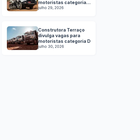
motoristas categoria
C, D e E
julho 29, 2026
Construtora Terraço
divulga vagas para
motoristas categoria D
julho 30, 2026