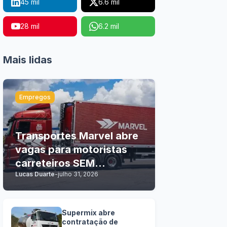
45 mil
6.6 mil
28 mil
6.2 mil
Mais lidas
Empregos
Transportes Marvel abre
vagas para motoristas
carreteiros SEM
Lucas Duarte
-
julho 31, 2026
EXPERIÊNCIA
Supermix abre
contratação de