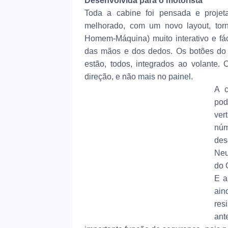
Desenvolvida para o motorista
Toda a cabine foi pensada e projeta
melhorado, com um novo layout, tor
Homem-Máquina) muito interativo e fác
das mãos e dos dedos. Os botões do p
estão, todos, integrados ao volante. 
direção, e não mais no painel.
A c
po
ver
nú
des
Neu
do 
E a
ain
res
ant