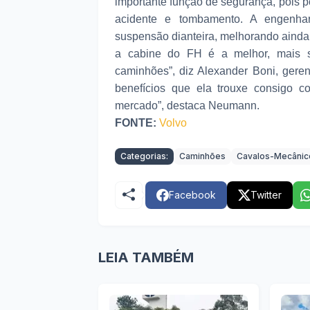
importante função de segurança, pois 
acidente e tombamento. A engenha
suspensão dianteira, melhorando ainda 
a cabine do FH é a melhor, mais s
caminhões”, diz Alexander Boni, gere
benefícios que ela trouxe consigo co
mercado”, destaca Neumann.
FONTE:
Volvo
Categorias:
Caminhões
Cavalos-Mecânic
Facebook
Twitter
LEIA TAMBÉM