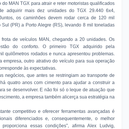
o do MAN TGX para atrair e reter motoristas qualificados
e adquirir mais dez unidades do TGX 29.440 6x4,
 Juntos, os caminhões devem rodar cerca de 120 mil
 Sul (PR) a Porto Alegre (RS), levando 8 mil toneladas
 frota de veículos MAN, chegando a 20 unidades. Os
estão do conforto. O primeiro TGX adquirido pela
mil quilômetros rodados e nunca apresentou problemas.
a empresa, outro atrativo do veículo para sua operação
orresponde às expectativas.
s negócios, que antes se restringiam ao transporte de
 há quatro anos com cimento para ajudar a construir a
para se desenvolver. E não foi só o leque de atuação que
scimento, a empresa também alicerça sua estratégia na
tante competitivo e oferecer ferramentas avançadas é
sionais diferenciados e, consequentemente, o melhor
proporciona essas condições”, afirma Alex Ludvig,