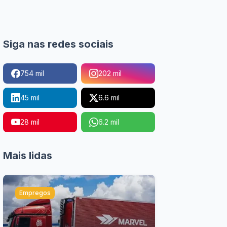
Siga nas redes sociais
754 mil
202 mil
45 mil
6.6 mil
28 mil
6.2 mil
Mais lidas
Empregos