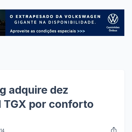
ig adquire dez
TGX por conforto
014