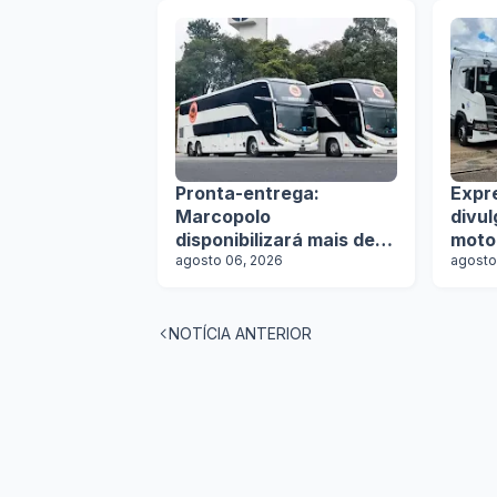
Pronta-entrega:
Expr
Marcopolo
divu
disponibilizará mais de
moto
100 ônibus para
agosto 06, 2026
agosto
aquisição imediata na
Lat.Bus 2026
NOTÍCIA ANTERIOR