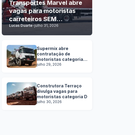
Transportes Marvel abre
vagas para motoristas
carreteiros SEM
Lucas Duarte
-
julho 31, 2026
EXPERIÊNCIA
Supermix abre
contratação de
motoristas categoria
C, D e E
julho 29, 2026
Construtora Terraço
divulga vagas para
motoristas categoria D
julho 30, 2026