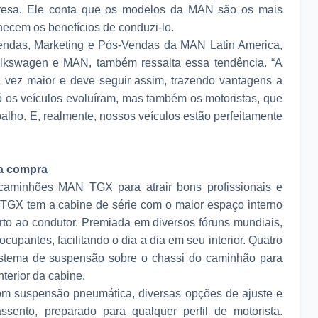
presa. Ele conta que os modelos da MAN são os mais
hecem os benefícios de conduzi-lo.
Vendas, Marketing e Pós-Vendas da MAN Latin America,
olkswagen e MAN, também ressalta essa tendência. “A
a vez maior e deve seguir assim, trazendo vantagens a
 os veículos evoluíram, mas também os motoristas, que
lho. E, realmente, nossos veículos estão perfeitamente
 a compra
caminhões MAN TGX para atrair bons profissionais e
 TGX tem a cabine de série com o maior espaço interno
rto ao condutor. Premiada em diversos fóruns mundiais,
upantes, facilitando o dia a dia em seu interior. Quatro
stema de suspensão sobre o chassi do caminhão para
terior da cabine.
om suspensão pneumática, diversas opções de ajuste e
sento, preparado para qualquer perfil de motorista.