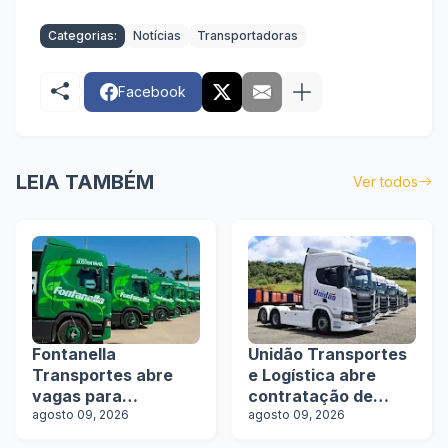
Categorias:
Notícias
Transportadoras
Facebook
LEIA TAMBÉM
Ver todos
Fontanella
Unidão Transportes
Transportes abre
e Logística abre
vagas para
contratação de
motoristas de
agosto 09, 2026
motoristas com e
agosto 09, 2026
rodotrens e
sem experiência