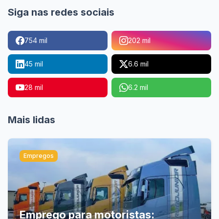
Siga nas redes sociais
754 mil
202 mil
45 mil
6.6 mil
28 mil
6.2 mil
Mais lidas
Empregos
Emprego para motoristas: