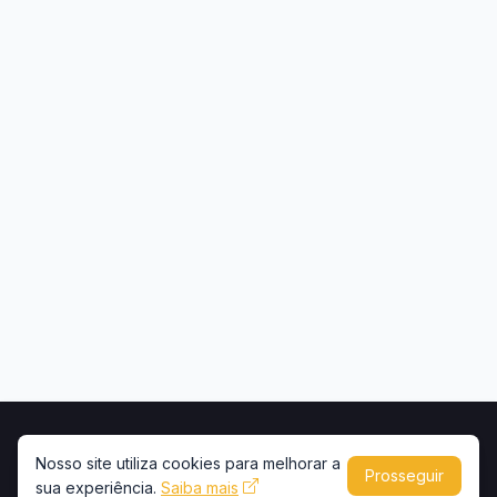
Início
Contato
Privacidade
Uso de conteúdo
Nosso site utiliza cookies para melhorar a
Prosseguir
sua experiência.
Saiba mais
Copyright © 2026 -
Portal Caminhões e Carretas