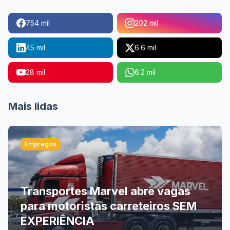
754 mil
202 mil
45 mil
6.6 mil
28 mil
6.2 mil
Mais lidas
Empregos
Transportes Marvel abre vagas
para motoristas carreteiros SEM
EXPERIÊNCIA