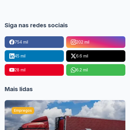
Siga nas redes sociais
754 mil
202 mil
45 mil
6.6 mil
28 mil
6.2 mil
Mais lidas
Empregos