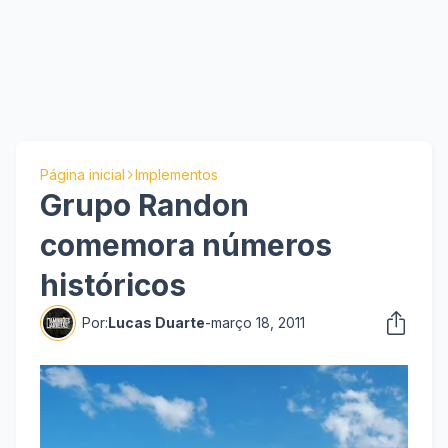
Página inicial
Implementos
Grupo Randon
comemora números
históricos
Por:
Lucas Duarte
-
março 18, 2011