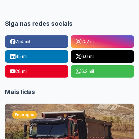
Siga nas redes sociais
754 mil
202 mil
45 mil
6.6 mil
28 mil
6.2 mil
Mais lidas
Empregos