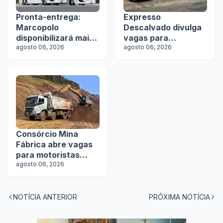
Pronta-entrega:
Expresso
Marcopolo
Descalvado divulga
disponibilizará mais
vagas para
de 100 ônibus para
agosto 06, 2026
motoristas
agosto 06, 2026
aquisição imediata
na Lat.Bus 2026
Consórcio Mina
Fábrica abre vagas
para motoristas
categoria D
agosto 06, 2026
NOTÍCIA ANTERIOR
PRÓXIMA NOTÍCIA