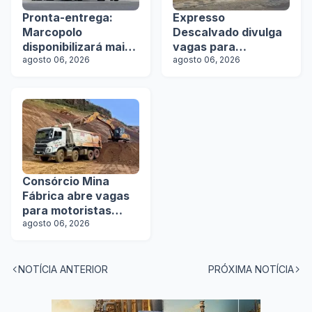
Pronta-entrega:
Expresso
Marcopolo
Descalvado divulga
disponibilizará mais
vagas para
de 100 ônibus para
agosto 06, 2026
motoristas
agosto 06, 2026
aquisição imediata
na Lat.Bus 2026
Consórcio Mina
Fábrica abre vagas
para motoristas
categoria D
agosto 06, 2026
NOTÍCIA ANTERIOR
PRÓXIMA NOTÍCIA