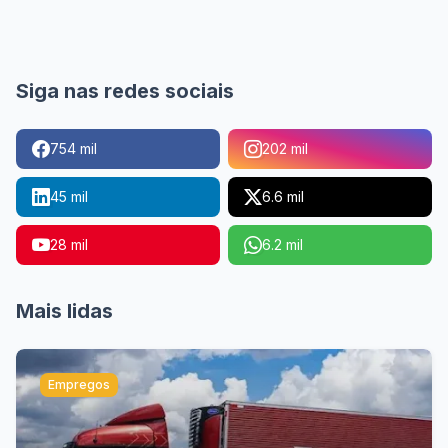
Siga nas redes sociais
754 mil
202 mil
45 mil
6.6 mil
28 mil
6.2 mil
Mais lidas
Empregos