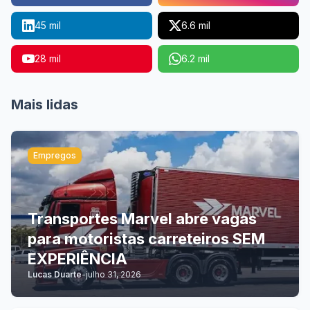
45 mil
6.6 mil
28 mil
6.2 mil
Mais lidas
Empregos
Transportes Marvel abre vagas
para motoristas carreteiros SEM
EXPERIÊNCIA
Lucas Duarte
-
julho 31, 2026