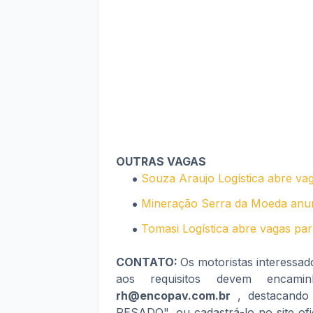
OUTRAS VAGAS
Souza Araujo Logística abre vag
Mineração Serra da Moeda anunc
Tomasi Logística abre vagas par
CONTATO:
Os motoristas interessad
aos requisitos devem encami
rh@encopav.com.br
, destacando
PESADO"
, ou cadastrá-lo no site of