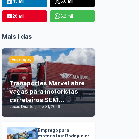
45 mil
6.6 mil
28 mil
6.2 mil
Mais lidas
Empregos
Transportes Marvel abre
vagas para motoristas
carreteiros SEM
Lucas Duarte
-
julho 31, 2026
EXPERIÊNCIA
Emprego para
motoristas: Rodojunior