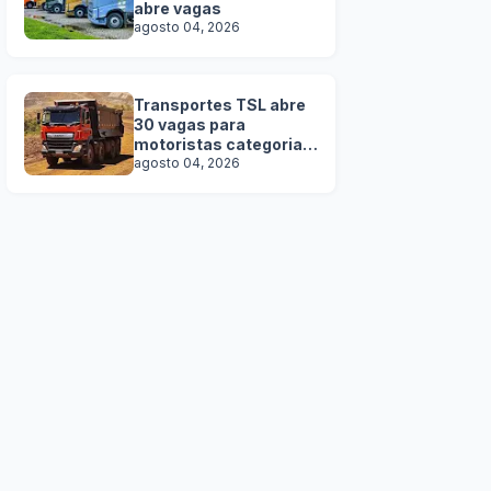
abre vagas
agosto 04, 2026
Transportes TSL abre
30 vagas para
motoristas categoria D
e E
agosto 04, 2026