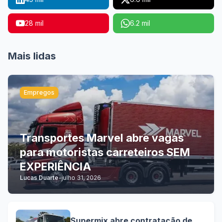
28 mil
6.2 mil
Mais lidas
Empregos
Transportes Marvel abre vagas
para motoristas carreteiros SEM
EXPERIÊNCIA
Lucas Duarte
-
julho 31, 2026
Supermix abre contratação de