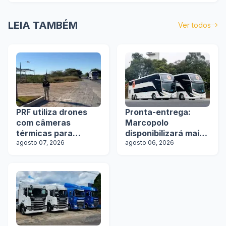
LEIA TAMBÉM
Ver todos
PRF utiliza drones
Pronta-entrega:
com câmeras
Marcopolo
térmicas para
disponibilizará mais
fiscalizar freios de
agosto 07, 2026
de 100 ônibus para
agosto 06, 2026
caminhões na Bahia
aquisição imediata
na Lat.Bus 2026