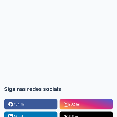
Siga nas redes sociais
754 mil
202 mil
45 mil
6.6 mil