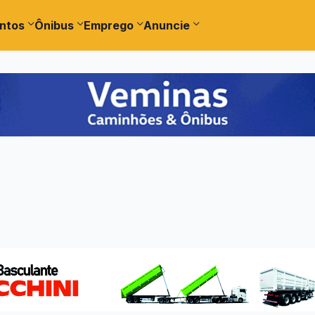
ntos
Ônibus
Emprego
Anuncie