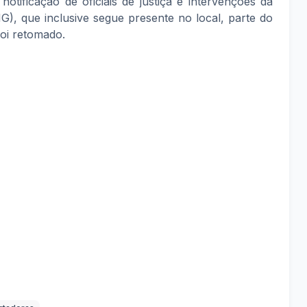
notificação de oficiais de justiça e intervenções da
G), que inclusive segue presente no local, parte do
foi retomado.