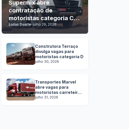
Supermix abre
contratação de
motoristas categoria C, D
Lucas Duarte
-
julho 29, 2026
e E
Construtora Terraço
divulga vagas para
motoristas categoria D
julho 30, 2026
Transportes Marvel
abre vagas para
motoristas carreteiros
SEM EXPERIÊNCIA
julho 31, 2026