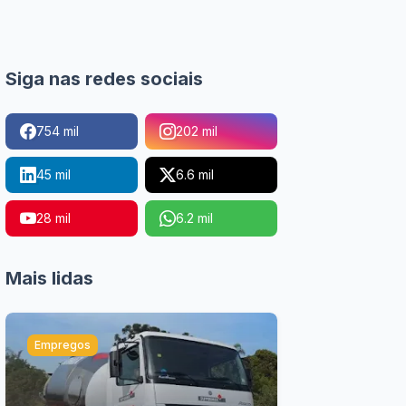
Siga nas redes sociais
754 mil
202 mil
45 mil
6.6 mil
28 mil
6.2 mil
Mais lidas
Empregos