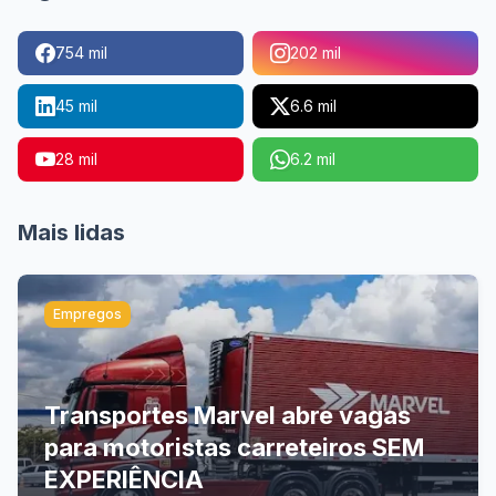
754 mil
202 mil
45 mil
6.6 mil
28 mil
6.2 mil
Mais lidas
Empregos
Transportes Marvel abre vagas
para motoristas carreteiros SEM
EXPERIÊNCIA