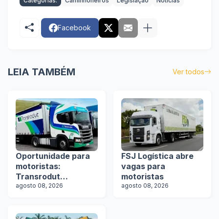
Categorias:
Caminhoneiros
Legislação
Notícias
Facebook
LEIA TAMBÉM
Ver todos
Oportunidade para
FSJ Logística abre
motoristas:
vagas para
Transrodut
motoristas
Transportes abre
agosto 08, 2026
agosto 08, 2026
vagas