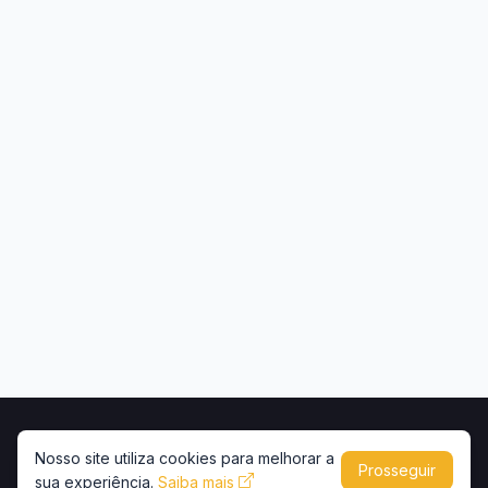
Início
Contato
Privacidade
Uso de conteúdo
Nosso site utiliza cookies para melhorar a
Prosseguir
sua experiência.
Copyright © 2026 -
Saiba mais
Portal Caminhões e Carretas