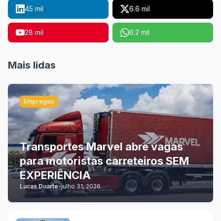
45 mil
6.6 mil
28 mil
6.2 mil
Mais lidas
Empregos
Transportes Marvel abre vagas
para motoristas carreteiros SEM
EXPERIÊNCIA
Lucas Duarte
-
julho 31, 2026