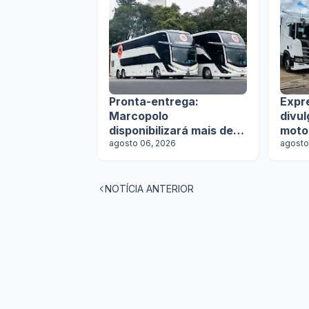
Pronta-entrega:
Expr
Marcopolo
divu
disponibilizará mais de
moto
100 ônibus para
agosto 06, 2026
agosto
aquisição imediata na
Lat.Bus 2026
NOTÍCIA ANTERIOR