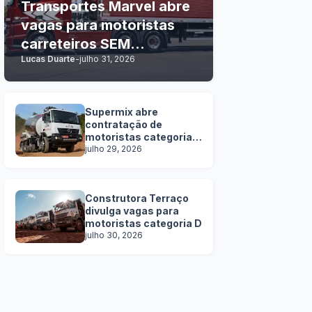
Transportes Marvel abre
vagas para motoristas
carreteiros SEM
Lucas Duarte
-
julho 31, 2026
EXPERIÊNCIA
Supermix abre
contratação de
motoristas categoria
C, D e E
julho 29, 2026
Construtora Terraço
divulga vagas para
motoristas categoria D
julho 30, 2026