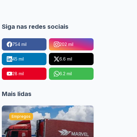
Siga nas redes sociais
754 mil
202 mil
45 mil
6.6 mil
28 mil
6.2 mil
Mais lidas
Empregos