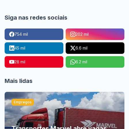
Siga nas redes sociais
754 mil
202 mil
45 mil
6.6 mil
28 mil
6.2 mil
Mais lidas
Empregos
Transportes Marvel abre vagas