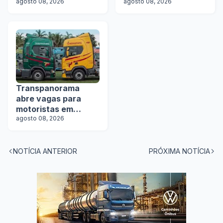
Transportes abre
agosto 08, 2026
agosto 08, 2026
vagas
Transpanorama
abre vagas para
motoristas em
operação com
agosto 08, 2026
tanques
NOTÍCIA ANTERIOR
PRÓXIMA NOTÍCIA