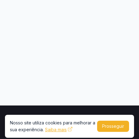
Início
Contato
Privacidade
Uso de conteúdo
Nosso site utiliza cookies para melhorar a
Prosseguir
sua experiência.
Copyright © 2026 -
Saiba mais
Portal Caminhões e Carretas