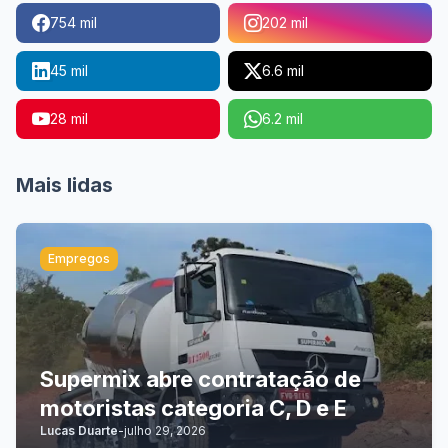
754 mil
202 mil
45 mil
6.6 mil
28 mil
6.2 mil
Mais lidas
Empregos
Supermix abre contratação de
motoristas categoria C, D e E
Lucas Duarte
-
julho 29, 2026