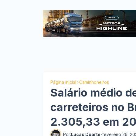
Página inicial
Caminhoneiros
Salário médio d
carreteiros no B
2.305,33 em 2
Por:
Lucas Duarte
-
fevereiro 26, 2