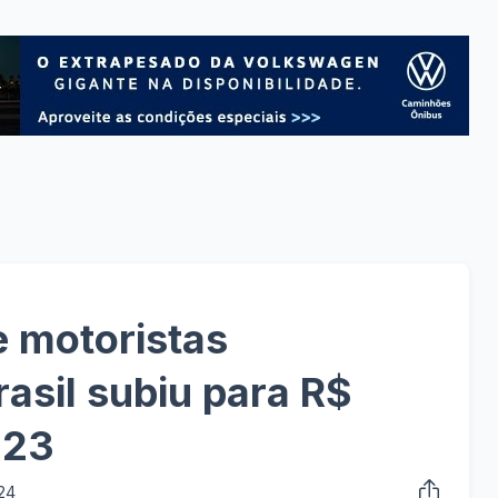
e motoristas
rasil subiu para R$
023
024