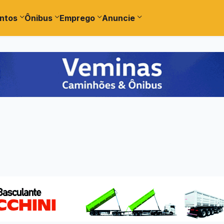
ntos
Ônibus
Emprego
Anuncie