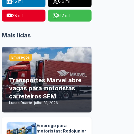
45 mil
6.6 mil
28 mil
6.2 mil
Mais lidas
Empregos
Transportes Marvel abre
vagas para motoristas
carreteiros SEM
Lucas Duarte
-
julho 31, 2026
EXPERIÊNCIA
Emprego para
motoristas: Rodojunior