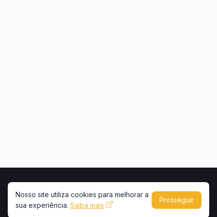
Início
Contato
Privacidade
Uso de conteúdo
Nosso site utiliza cookies para melhorar a
Prosseguir
sua experiência.
Copyright © 2026 -
Saiba mais
Portal Caminhões e Carretas