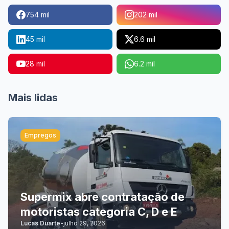
754 mil
202 mil
45 mil
6.6 mil
28 mil
6.2 mil
Mais lidas
Empregos
Supermix abre contratação de
motoristas categoria C, D e E
Lucas Duarte
-
julho 29, 2026