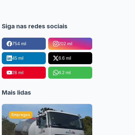
Siga nas redes sociais
754 mil
202 mil
45 mil
6.6 mil
28 mil
6.2 mil
Mais lidas
Empregos