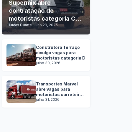
Supermix abre
contratação de
motoristas categoria C, D
Lucas Duarte
-
julho 29, 2026
e E
Construtora Terraço
divulga vagas para
motoristas categoria D
julho 30, 2026
Transportes Marvel
abre vagas para
motoristas carreteiros
SEM EXPERIÊNCIA
julho 31, 2026