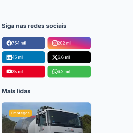
Siga nas redes sociais
754 mil
202 mil
45 mil
6.6 mil
28 mil
6.2 mil
Mais lidas
Empregos