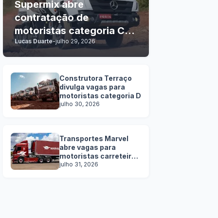
Supermix abre
contratação de
motoristas categoria C, D
Lucas Duarte
-
julho 29, 2026
e E
Construtora Terraço
divulga vagas para
motoristas categoria D
julho 30, 2026
Transportes Marvel
abre vagas para
motoristas carreteiros
SEM EXPERIÊNCIA
julho 31, 2026