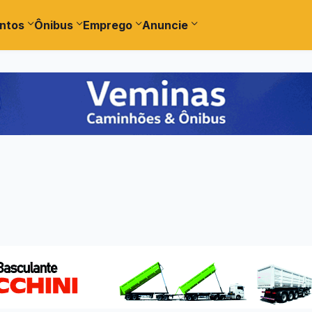
ntos
Ônibus
Emprego
Anuncie