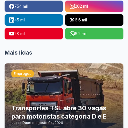
754 mil
202 mil
45 mil
6.6 mil
28 mil
6.2 mil
Mais lidas
Empregos
Transportes TSL abre 30 vagas
para motoristas categoria D e E
Lucas Duarte
-
agosto 04, 2026