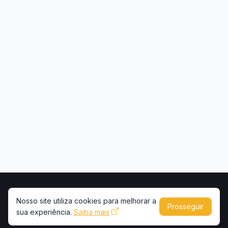
Início
Contato
Privacidade
Uso de conteúdo
Nosso site utiliza cookies para melhorar a
Prosseguir
sua experiência.
Copyright © 2026 -
Saiba mais
Portal Caminhões e Carretas