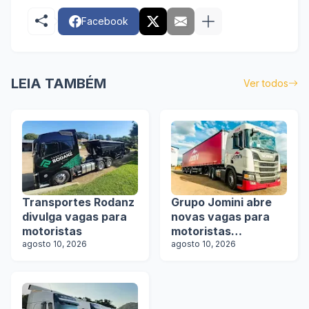
Facebook
LEIA TAMBÉM
Ver todos
Transportes Rodanz
Grupo Jomini abre
divulga vagas para
novas vagas para
motoristas
motoristas
agosto 10, 2026
categoria D e E
agosto 10, 2026