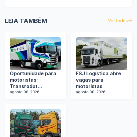
LEIA TAMBÉM
Ver todos
Oportunidade para
FSJ Logística abre
motoristas:
vagas para
Transrodut
motoristas
Transportes abre
agosto 08, 2026
agosto 08, 2026
vagas