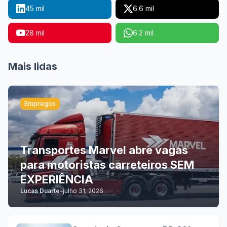
45 mil
6.6 mil
28 mil
6.2 mil
Mais lidas
Empregos
Transportes Marvel abre vagas
para motoristas carreteiros SEM
EXPERIÊNCIA
Lucas Duarte
-
julho 31, 2026