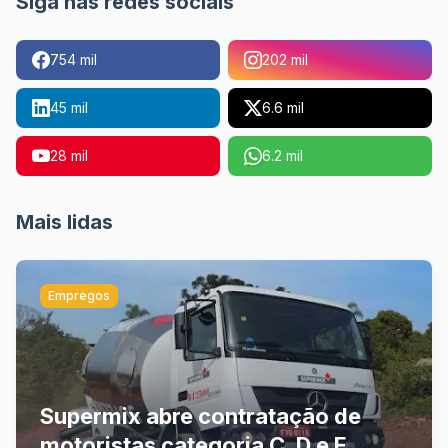
Siga nas redes sociais
754 mil
202 mil
45 mil
6.6 mil
28 mil
6.2 mil
Mais lidas
Empregos
Supermix abre contratação de
motoristas categoria C, D e E