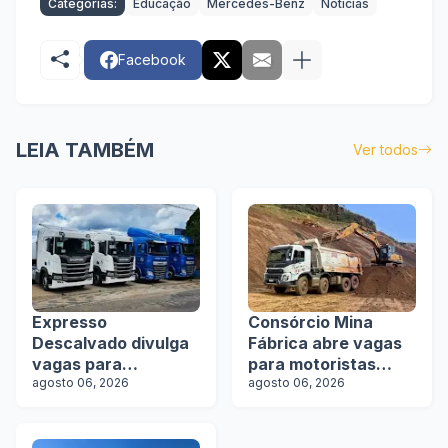
Categorias:
Educação
Mercedes-Benz
Notícias
Facebook
LEIA TAMBÉM
Ver todos
Expresso
Consórcio Mina
Descalvado divulga
Fábrica abre vagas
vagas para
para motoristas
motoristas
agosto 06, 2026
categoria D
agosto 06, 2026