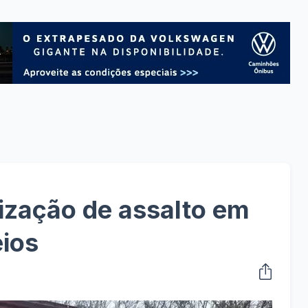
ização de assalto em
eios