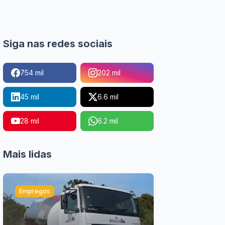
Siga nas redes sociais
754 mil
202 mil
45 mil
6.6 mil
28 mil
6.2 mil
Mais lidas
Empregos