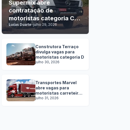
Supermix abre
contratação de
motoristas categoria C, D
Lucas Duarte
-
julho 29, 2026
e E
Construtora Terraço
divulga vagas para
motoristas categoria D
julho 30, 2026
Transportes Marvel
abre vagas para
motoristas carreteiros
SEM EXPERIÊNCIA
julho 31, 2026