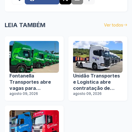
LEIA TAMBÉM
Ver todos
Fontanella
Unidão Transportes
Transportes abre
e Logística abre
vagas para
contratação de
motoristas de
agosto 09, 2026
motoristas com e
agosto 09, 2026
rodotrens e
sem experiência
manobristas