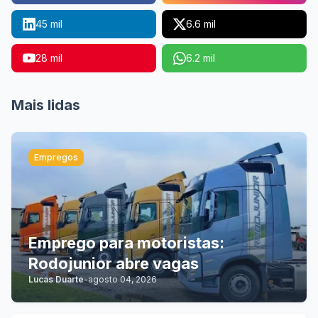
45 mil
6.6 mil
28 mil
6.2 mil
Mais lidas
Empregos
Emprego para motoristas:
Rodojunior abre vagas
Lucas Duarte
-
agosto 04, 2026