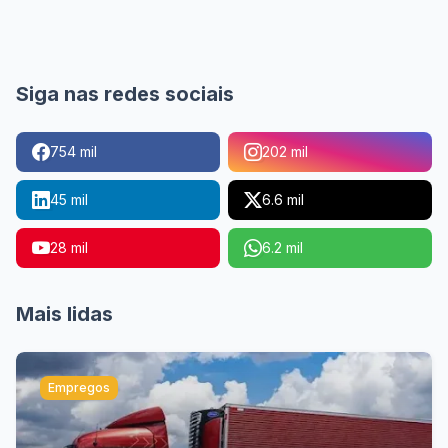
Siga nas redes sociais
754 mil
202 mil
45 mil
6.6 mil
28 mil
6.2 mil
Mais lidas
Empregos