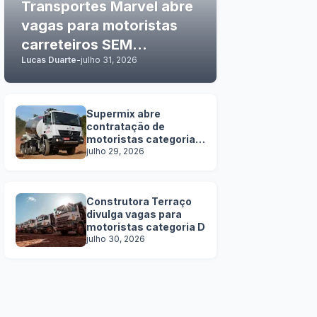
Transportes Marvel abre
vagas para motoristas
carreteiros SEM
Lucas Duarte
-
julho 31, 2026
EXPERIÊNCIA
Supermix abre
contratação de
motoristas categoria
C, D e E
julho 29, 2026
Construtora Terraço
divulga vagas para
motoristas categoria D
julho 30, 2026