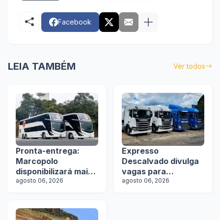
Facebook
LEIA TAMBÉM
Ver todos
Pronta-entrega:
Expresso
Marcopolo
Descalvado divulga
disponibilizará mais
vagas para
de 100 ônibus para
agosto 06, 2026
motoristas
agosto 06, 2026
aquisição imediata
na Lat.Bus 2026